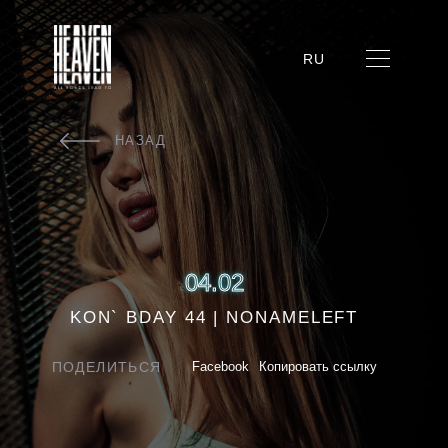
RU
НАЗАД
04.02
KON` BDAY 44 | NONAMELEFT
ПОДЕЛИТЬСЯ
Facebook
Копировать ссылку