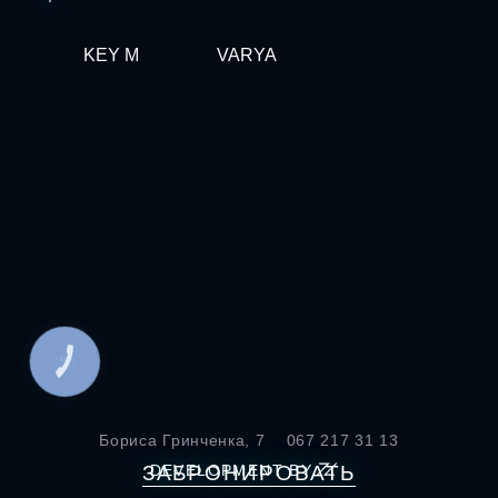
KEY M
VARYA
КНОПКА
СВЯЗИ
Бориса Гринченка, 7
067 217 31 13
ЗАБРОНИРОВАТЬ
DEVELOPMENT BY