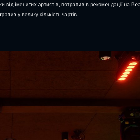
ід іменитих артистів, потрапив в рекомендації на Beatpor
апив у велику кількість чартів.