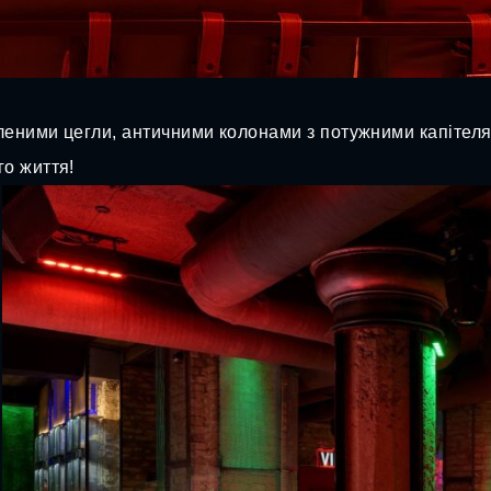
голеними цегли, античними колонами з потужними капітел
го життя!