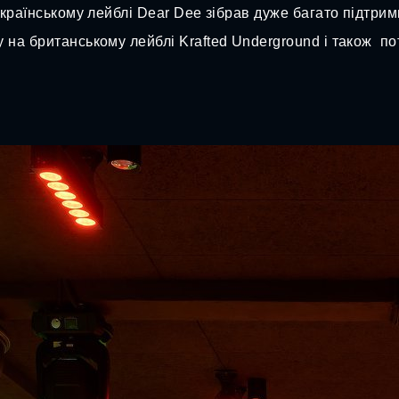
раїнському лейблі Dear Dee зібрав дуже багато підтримки в
на британському лейблі Krafted Underground і також потр