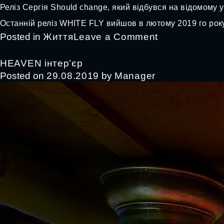
Реліз Сергія Should change, який відбувся на відомому ук
Останній реліз WHITE FLY вийшов в лютому 2019 го року 
on
Posted in
Життя
Leave a Comment
WHITE
FLY
HEAVEN інтер’єр
at
Posted on
29.08.2019
by
Manager
Heaven
Club